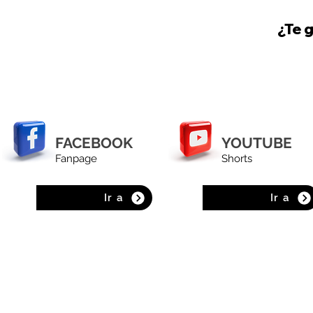
¿Te 
FACEBOOK
YOUTUBE
Fanpage
Shorts
Ir a
Ir a