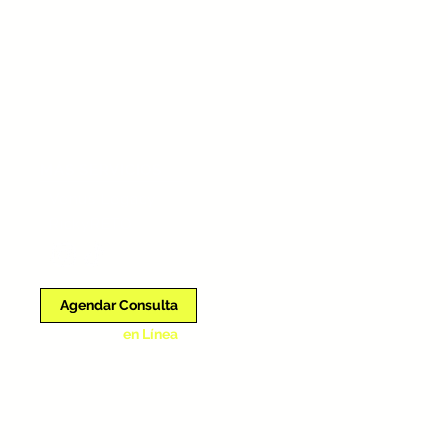
MÁS SERVICIOS
Venus Legacy
RickyRETO
Agendar Consulta
en Línea